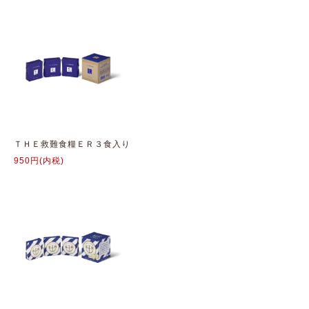
ＴＨＥ救難食糧ＥＲ３食入り
950円(内税)