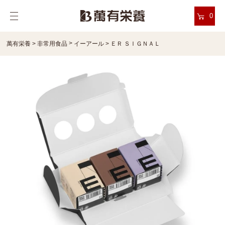
0
>
萬有栄養
>
非常用食品
イーアール
>
ＥＲ ＳＩＧＮＡＬ