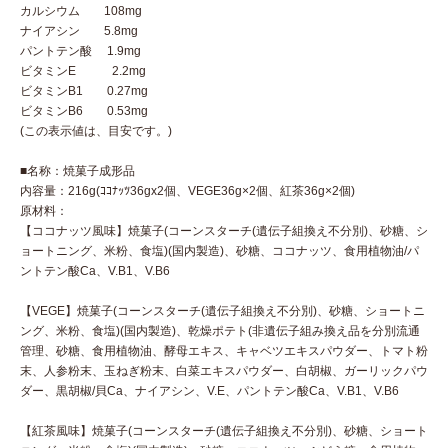
カルシウム 108mg
ナイアシン 5.8mg
パントテン酸 1.9mg
ビタミンE 2.2mg
ビタミンB1 0.27mg
ビタミンB6 0.53mg
(この表示値は、目安です。)
■名称：焼菓子成形品
内容量：216g(ｺｺﾅｯﾂ36gx2個、VEGE36g×2個、紅茶36g×2個)
原材料：
【ココナッツ風味】焼菓子(コーンスターチ(遺伝子組換え不分別)、砂糖、シ
ョートニング、米粉、食塩)(国内製造)、砂糖、ココナッツ、食用植物油/パ
ントテン酸Ca、V.B1、V.B6
【VEGE】焼菓子(コーンスターチ(遺伝子組換え不分別)、砂糖、ショートニ
ング、米粉、食塩)(国内製造)、乾燥ポテト(非遺伝子組み換え品を分別流通
管理、砂糖、食用植物油、酵母エキス、キャベツエキスパウダー、トマト粉
末、人参粉末、玉ねぎ粉末、白菜エキスパウダー、白胡椒、ガーリックパウ
ダー、黒胡椒/貝Ca、ナイアシン、V.E、パントテン酸Ca、V.B1、V.B6
【紅茶風味】焼菓子(コーンスターチ(遺伝子組換え不分別)、砂糖、ショート