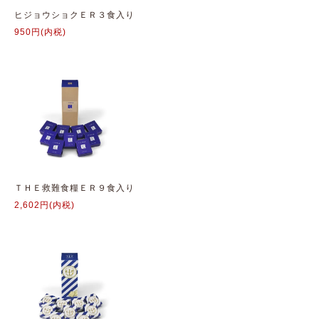
ヒジョウショクＥＲ３食入り
950円(内税)
ＴＨＥ救難食糧ＥＲ９食入り
2,602円(内税)