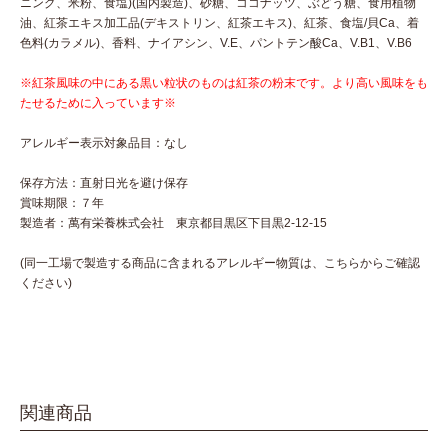
ニング、米粉、食塩)(国内製造)、砂糖、ココナッツ、ぶどう糖、食用植物
油、紅茶エキス加工品(デキストリン、紅茶エキス)、紅茶、食塩/貝Ca、着
色料(カラメル)、香料、ナイアシン、V.E、パントテン酸Ca、V.B1、V.B6
※紅茶風味の中にある黒い粒状のものは紅茶の粉末です。より高い風味をも
たせるために入っています※
アレルギー表示対象品目：なし
保存方法：直射日光を避け保存
賞味期限：７年
製造者：萬有栄養株式会社 東京都目黒区下目黒2-12-15
(同一工場で製造する商品に含まれるアレルギー物質は、こちらからご確認
ください)
関連商品