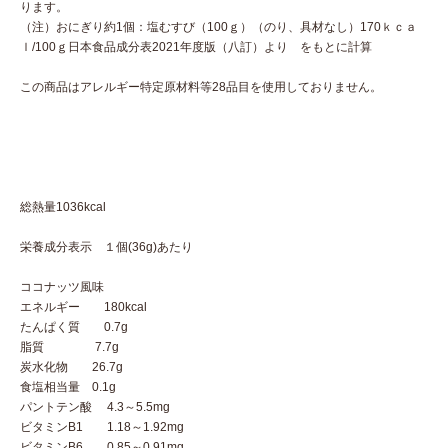
ります。
（注）おにぎり約1個：塩むすび（100ｇ）（のり、具材なし）170ｋｃａ
ｌ/100ｇ日本食品成分表2021年度版（八訂）より をもとに計算
この商品はアレルギー特定原材料等28品目を使用しておりません。
総熱量1036kcal
栄養成分表示 １個(36g)あたり
ココナッツ風味
エネルギー 180kcal
たんぱく質 0.7g
脂質 7.7g
炭水化物 26.7g
食塩相当量 0.1g
パントテン酸 4.3～5.5mg
ビタミンB1 1.18～1.92mg
ビタミンB6 0.85～0.91mg