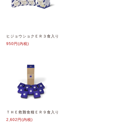
ヒジョウショクＥＲ３食入り
950円(内税)
ＴＨＥ救難食糧ＥＲ９食入り
2,602円(内税)