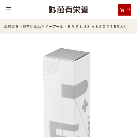
0
>
萬有栄養
>
非常用食品
イーアール
>
ＥＲ ＰＬＵＳ ＡＳＳＯＲＴ 9食入り