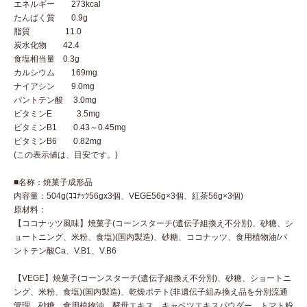
エネルギー 273kcal
たんぱく質 0.9g
脂質 11.0
炭水化物 42.4
食塩相当量 0.3g
カルシウム 169mg
ナイアシン 9.0mg
パントテン酸 3.0mg
ビタミンE 3.5mg
ビタミンB1 0.43～0.45mg
ビタミンB6 0.82mg
(この表示値は、目安です。)
■名称：焼菓子成形品
内容量：504g(ｺｺﾅｯﾂ56gx3個、VEGE56g×3個、紅茶56g×3個)
原材料：
【ココナッツ風味】焼菓子(コーンスターチ(遺伝子組換え不分別)、砂糖、シ
ョートニング、米粉、食塩)(国内製造)、砂糖、ココナッツ、食用植物油/パ
ントテン酸Ca、V.B1、V.B6
【VEGE】焼菓子(コーンスターチ(遺伝子組換え不分別)、砂糖、ショートニ
ング、米粉、食塩)(国内製造)、乾燥ポテト(非遺伝子組み換え品を分別流通
管理、砂糖、食用植物油、酵母エキス、キャベツエキスパウダー、トマト粉