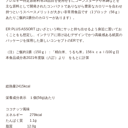
アレルギー特定原材料等28品目を使用せずにコーンスターチや米麹などを
主な原料として開発されたコンパクトでありながら豊富なカロリーを合わせ
持つというスペースメリットが大きい非常用食品です（1ブロック（56ｇ）
あたりご飯約1膳分のカロリーがあります）。
ER PLUS ASSORT はいざという時にサッと持ち出せるよう身近に置いてお
くことをも想定し、インテリアに溶け込むデザインでかつ高級感ある紙質の
パッケージを採用した新しいコンセプトのERです。
（注）ご飯約1膳（150ｇ）：「精白米、うるち米」156ｋｃａｌ/100ｇ日
本食品成分表2021年度版（八訂）より をもとに計算
総熱量2415kcal
栄養成分表示 １個(56g)あたり
ココナッツ風味
エネルギー 279kcal
たんぱく質 1.1g
脂質 12.0g