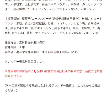
末、人参粉末、玉ねぎ粉末、白菜エキスパウダー、白胡椒、ガーリックパウ
ダー、黒胡椒/貝Ca、ナイアシン、V.E、パントテン酸Ca、V.B1、V.B6
【紅茶風味】焼菓子(コーンスターチ(遺伝子組換え不分別)、砂糖、ショート
ニング、米粉、食塩)(国内製造)、砂糖、ココナッツ、ぶどう糖、食用植物
油、紅茶エキス加工品(デキストリン、紅茶エキス)、紅茶、食塩/貝Ca、着
色料(カラメル)、香料、ナイアシン、V.E、パントテン酸Ca、V.B1、V.B6
保存方法：直射日光を避け保存
賞味期限：７年
製造者：萬有栄養株式会社 東京都目黒区下目黒2-12-15
アレルギー表示対象品目：なし
※紅茶風味の食品中にある黒い粒状の部分は紅茶の粉末です。品質には問題
ありません※
(同一工場で製造する商品に含まれるアレルギー物質は、こちらからご確認
ください)