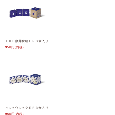
ＴＨＥ救難食糧ＥＲ３食入り
950円(内税)
ヒジョウショクＥＲ３食入り
950円(内税)