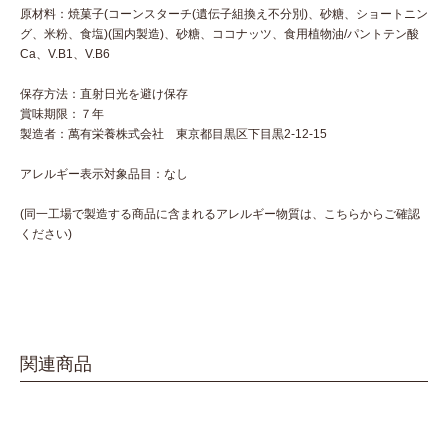
原材料：焼菓子(コーンスターチ(遺伝子組換え不分別)、砂糖、ショートニン
グ、米粉、食塩)(国内製造)、砂糖、ココナッツ、食用植物油/パントテン酸
Ca、V.B1、V.B6
保存方法：直射日光を避け保存
賞味期限：７年
製造者：萬有栄養株式会社 東京都目黒区下目黒2-12-15
アレルギー表示対象品目：なし
(同一工場で製造する商品に含まれるアレルギー物質は、こちらからご確認
ください)
関連商品