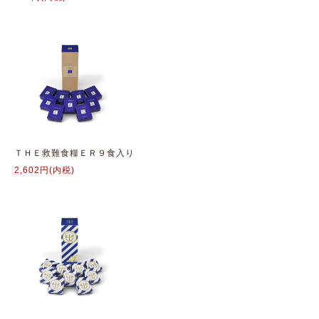
ＴＨＥ救難食糧ＥＲ９食入り
2,602円(内税)