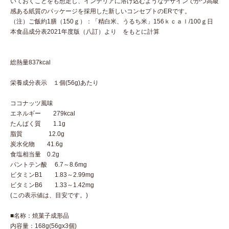
いておくことをも想定し、インテリアに溶け込むようなデザインでかつ高級
感ある紙質のパッケージを採用した新しいコンセプトのERです。
（注）ご飯約1膳（150ｇ）：「精白米、うるち米」156ｋｃａｌ/100ｇ日
本食品成分表2021年度版（八訂）より をもとに計算
総熱量837kcal
栄養成分表示 １個(56g)あたり
ココナッツ風味
エネルギー 279kcal
たんぱく質 1.1g
脂質 12.0g
炭水化物 41.6g
食塩相当量 0.2g
パントテン酸 6.7～8.6mg
ビタミンB1 1.83～2.99mg
ビタミンB6 1.33～1.42mg
(この表示値は、目安です。)
■名称：焼菓子成形品
内容量：168g(56gx3個)